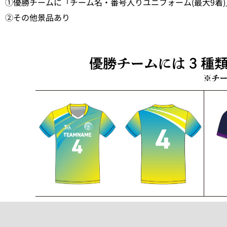
①優勝チームに「チーム名・番号入りユニフォーム(最大9着)
②その他景品あり