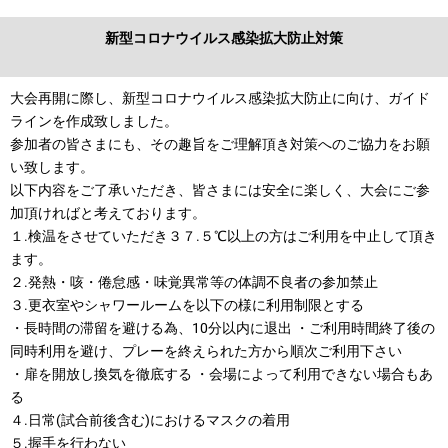
新型コロナウイルス感染拡大防止対策
大会再開に際し、新型コロナウイルス感染拡大防止に向け、ガイド
ラインを作成致しました。
参加者の皆さまにも、その趣旨をご理解頂き対策へのご協力をお願
い致します。
以下内容をご了承いただき、皆さまには安全に楽しく、大会にご参
加頂ければと考えております。
１.検温をさせていただき３７.５℃以上の方はご利用を中止して頂き
ます。
２.発熱・咳・倦怠感・味覚異常等の体調不良者の参加禁止
３.更衣室やシャワールームを以下の様に利用制限とする
・長時間の滞留を避ける為、10分以内に退出 ・ご利用時間終了後の
同時利用を避け、プレーを終えられた方から順次ご利用下さい
・扉を開放し換気を徹底する ・会場によって利用できない場合もあ
る
４.日常(試合前後含む)におけるマスクの着用
５.握手を行わない