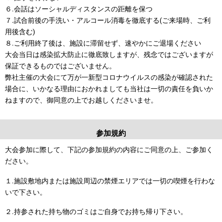
６.会話はソーシャルディスタンスの距離を保つ
７.試合前後の手洗い・アルコール消毒を徹底する(ご来場時、ご利
用後含む)
８.ご利用終了後は、施設に滞留せず、速やかにご退場ください
大会当日は感染拡大防止に徹底致しますが、残念ではございますが
保証できるものではございません。
弊社主催の大会にて万が一新型コロナウイルスの感染が確認された
場合に、いかなる理由におかれましても当社は一切の責任を負いか
ねますので、御同意の上でお越しくださいませ。
参加規約
大会参加に際して、下記の参加規約の内容にご同意の上、ご参加く
ださい。
１.施設敷地内または施設周辺の禁煙エリアでは一切の喫煙を行わな
いで下さい。
２.持参された持ち物のゴミはご自身でお持ち帰り下さい。