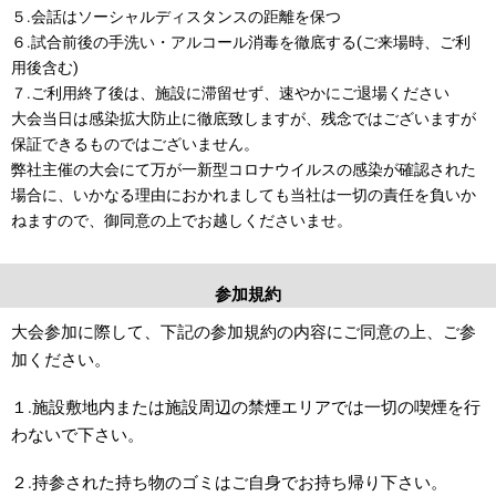
５.会話はソーシャルディスタンスの距離を保つ
６.試合前後の手洗い・アルコール消毒を徹底する(ご来場時、ご利
用後含む)
７.ご利用終了後は、施設に滞留せず、速やかにご退場ください
大会当日は感染拡大防止に徹底致しますが、残念ではございますが
保証できるものではございません。
弊社主催の大会にて万が一新型コロナウイルスの感染が確認された
場合に、いかなる理由におかれましても当社は一切の責任を負いか
ねますので、御同意の上でお越しくださいませ。
参加規約
大会参加に際して、下記の参加規約の内容にご同意の上、ご参
加ください。
１.施設敷地内または施設周辺の禁煙エリアでは一切の喫煙を行
わないで下さい。
２.持参された持ち物のゴミはご自身でお持ち帰り下さい。