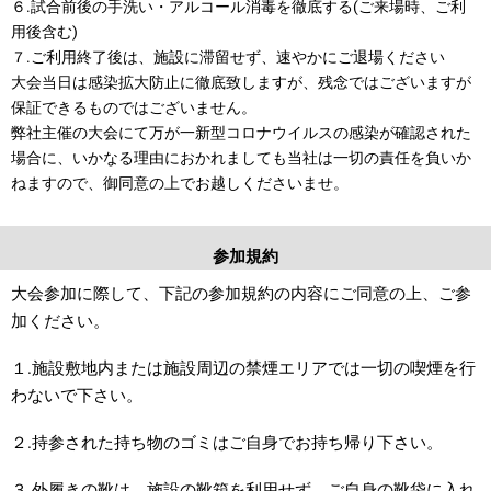
６.試合前後の手洗い・アルコール消毒を徹底する(ご来場時、ご利
用後含む)
７.ご利用終了後は、施設に滞留せず、速やかにご退場ください
大会当日は感染拡大防止に徹底致しますが、残念ではございますが
保証できるものではございません。
弊社主催の大会にて万が一新型コロナウイルスの感染が確認された
場合に、いかなる理由におかれましても当社は一切の責任を負いか
ねますので、御同意の上でお越しくださいませ。
参加規約
大会参加に際して、下記の参加規約の内容にご同意の上、ご参
加ください。
１.施設敷地内または施設周辺の禁煙エリアでは一切の喫煙を行
わないで下さい。
２.持参された持ち物のゴミはご自身でお持ち帰り下さい。
３.外履きの靴は、施設の靴箱を利用せず、ご自身の靴袋に入れ