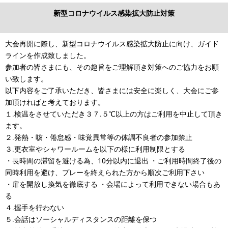
新型コロナウイルス感染拡大防止対策
大会再開に際し、新型コロナウイルス感染拡大防止に向け、ガイド
ラインを作成致しました。
参加者の皆さまにも、その趣旨をご理解頂き対策へのご協力をお願
い致します。
以下内容をご了承いただき、皆さまには安全に楽しく、大会にご参
加頂ければと考えております。
１.検温をさせていただき３７.５℃以上の方はご利用を中止して頂き
ます。
２.発熱・咳・倦怠感・味覚異常等の体調不良者の参加禁止
３.更衣室やシャワールームを以下の様に利用制限とする
・長時間の滞留を避ける為、10分以内に退出 ・ご利用時間終了後の
同時利用を避け、プレーを終えられた方から順次ご利用下さい
・扉を開放し換気を徹底する ・会場によって利用できない場合もあ
る
４
.握手を行わない
５.会話はソーシャルディスタンスの距離を保つ