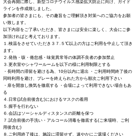
大会再開に際し、新型コロナウイルス感染拡大防止に向け、ガイド
ラインを作成致しました。
参加者の皆さまにも、その趣旨をご理解頂き対策へのご協力をお願
い致します。
以下内容をご了承いただき、皆さまには安全に楽しく、大会にご参
加頂ければと考えております。
１.検温をさせていただき３７.５℃以上の方はご利用を中止して頂き
ます。
２.発熱・咳・倦怠感・味覚異常等の体調不良者の参加禁止
３.更衣室やシャワールームを以下の様に利用制限とする
・長時間の滞留を避ける為、10分以内に退出 ・ご利用時間終了後の
同時利用を避け、プレーを終えられた方から順次ご利用下さい
・扉を開放し換気を徹底する ・会場によって利用できない場合もあ
る
４.日常(試合前後含む)におけるマスクの着用
５.握手を行わない
６.会話はソーシャルディスタンスの距離を保つ
７.試合前後の手洗い・アルコール消毒を徹底する(ご来場時、ご利
用後含む)
８.ご利用終了後は、施設に滞留せず、速やかにご退場ください