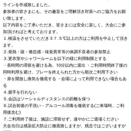
ラインを作成致しました。
参加者の皆さまにも、その趣旨をご理解頂き対策へのご協力をお願
い致します。
以下内容をご了承いただき、皆さまには安全に楽しく、大会にご参
加頂ければと考えております。
１.検温をさせていただき３７.５℃以上の方はご利用を中止して頂き
ます。
２.発熱・咳・倦怠感・味覚異常等の体調不良者の参加禁止
３.更衣室やシャワールームを以下の様に利用制限とする
・長時間の滞留を避ける為、10分以内に退出 ・ご利用時間終了後の
同時利用を避け、プレーを終えられた方から順次ご利用下さい
・扉を開放し換気を徹底する ・会場によって利用できない場合もあ
る
４
.握手を行わない
５.会話はソーシャルディスタンスの距離を保つ
６.試合前後の手洗い・アルコール消毒を徹底する(ご来場時、ご利
用後含む)
７.ご利用終了後は、施設に滞留せず、速やかにご退場ください
大会当日は感染拡大防止に徹底致しますが、残念ではございますが