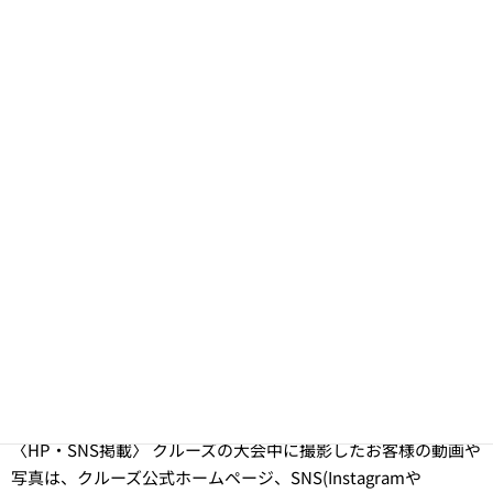
キャンセルされる場合には必ずご連絡ください。
※無断キャンセルは対戦相手に迷惑がかかるため、絶対におやめく
ださい。
—————————————————————————-
⚫︎新型コロナウイルスによるキャンセル規定
・各大会に関して、仮に大会開催に必要な規定チーム数を満たすエ
ントリーが確認された場合でも、事務局や開催施設等関係各所と協
議し、本件の国家方針に基づき大会を中止する場合があります。
お支払い済みの参加費用に関しましては、満額ご返金致します。(振
込手数料は考慮しません)
注意事項
<大会中止規定>
大会日より30日前の午前12時に応募チーム数が4チーム未満の
場合中止になりますので、予めご了承下さい。
〈HP・SNS掲載〉 クルーズの大会中に撮影したお客様の動画や
写真は、クルーズ公式ホームページ、SNS(Instagramや