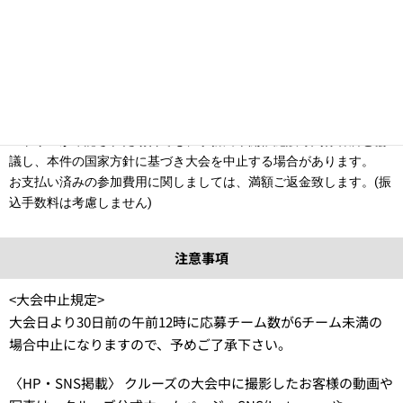
キャンセルされる場合には必ずご連絡ください。
※無断キャンセルは対戦相手に迷惑がかかるため、絶対におやめく
ださい。
—————————————————————————-
⚫︎新型コロナウイルスによるキャンセル規定
・各大会に関して、仮に大会開催に必要な規定チーム数を満たすエ
ントリーが確認された場合でも、事務局や開催施設等関係各所と協
議し、本件の国家方針に基づき大会を中止する場合があります。
お支払い済みの参加費用に関しましては、満額ご返金致します。(振
込手数料は考慮しません)
注意事項
<大会中止規定>
大会日より30日前の午前12時に応募チーム数が6チーム未満の
場合中止になりますので、予めご了承下さい。
〈HP・SNS掲載〉 クルーズの大会中に撮影したお客様の動画や