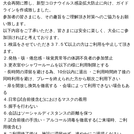
大会再開に際し、新型コロナウイルス感染拡大防止に向け、ガイド
ラインを作成致しました。
参加者の皆さまにも、その趣旨をご理解頂き対策へのご協力をお願
い致します。
以下内容をご了承いただき、皆さまには安全に楽しく、大会にご参
加頂ければと考えております。
１.検温をさせていただき３７.５℃以上の方はご利用を中止して頂き
ます。
２.発熱・咳・倦怠感・味覚異常等の体調不良者の参加禁止
３.更衣室やシャワールームを以下の様に利用制限とする
・長時間の滞留を避ける為、10分以内に退出 ・ご利用時間終了後の
同時利用を避け、プレーを終えられた方から順次ご利用下さい
・扉を開放し換気を徹底する ・会場によって利用できない場合もあ
る
４.日常(試合前後含む)におけるマスクの着用
５.握手を行わない
６.会話はソーシャルディスタンスの距離を保つ
７.試合前後の手洗い・アルコール消毒を徹底する(ご来場時、ご利
用後含む)
８.ご利用終了後は、施設に滞留せず、速やかにご退場ください