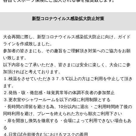
新型コロナウイルス感染拡大防止対策
大会再開に際し、新型コロナウイルス感染拡大防止に向け、ガイド
ラインを作成致しました。
参加者の皆さまにも、その趣旨をご理解頂き対策へのご協力をお願
い致します。
以下内容をご了承いただき、皆さまには安全に楽しく、大会にご参
加頂ければと考えております。
１.検温をさせていただき３７.５℃以上の方はご利用を中止して頂き
ます。
２.発熱・咳・倦怠感・味覚異常等の体調不良者の参加禁止
３.更衣室やシャワールームを以下の様に利用制限とする
・長時間の滞留を避ける為、10分以内に退出 ・ご利用時間終了後の
同時利用を避け、プレーを終えられた方から順次ご利用下さい
・扉を開放し換気を徹底する ・会場によって利用できない場合もあ
る
４.日常(試合前後含む)におけるマスクの着用