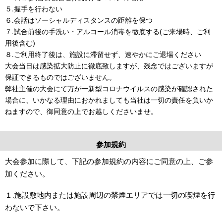
５.握手を行わない
６.会話はソーシャルディスタンスの距離を保つ
７.試合前後の手洗い・アルコール消毒を徹底する(ご来場時、ご利
用後含む)
８.ご利用終了後は、施設に滞留せず、速やかにご退場ください
大会当日は感染拡大防止に徹底致しますが、残念ではございますが
保証できるものではございません。
弊社主催の大会にて万が一新型コロナウイルスの感染が確認された
場合に、いかなる理由におかれましても当社は一切の責任を負いか
ねますので、御同意の上でお越しくださいませ。
参加規約
大会参加に際して、下記の参加規約の内容にご同意の上、ご参
加ください。
１.施設敷地内または施設周辺の禁煙エリアでは一切の喫煙を行
わないで下さい。