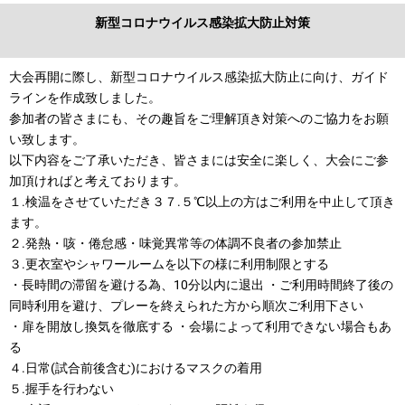
新型コロナウイルス感染拡大防止対策
大会再開に際し、新型コロナウイルス感染拡大防止に向け、ガイド
ラインを作成致しました。
参加者の皆さまにも、その趣旨をご理解頂き対策へのご協力をお願
い致します。
以下内容をご了承いただき、皆さまには安全に楽しく、大会にご参
加頂ければと考えております。
１.検温をさせていただき３７.５℃以上の方はご利用を中止して頂き
ます。
２.発熱・咳・倦怠感・味覚異常等の体調不良者の参加禁止
３.更衣室やシャワールームを以下の様に利用制限とする
・長時間の滞留を避ける為、10分以内に退出 ・ご利用時間終了後の
同時利用を避け、プレーを終えられた方から順次ご利用下さい
・扉を開放し換気を徹底する ・会場によって利用できない場合もあ
る
４.日常(試合前後含む)におけるマスクの着用
５.握手を行わない