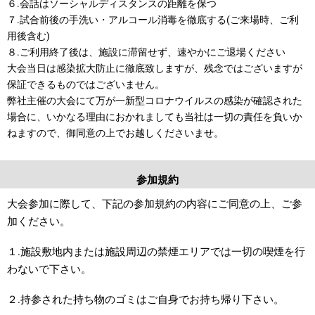
６.会話はソーシャルディスタンスの距離を保つ
７.試合前後の手洗い・アルコール消毒を徹底する(ご来場時、ご利
用後含む)
８.ご利用終了後は、施設に滞留せず、速やかにご退場ください
大会当日は感染拡大防止に徹底致しますが、残念ではございますが
保証できるものではございません。
弊社主催の大会にて万が一新型コロナウイルスの感染が確認された
場合に、いかなる理由におかれましても当社は一切の責任を負いか
ねますので、御同意の上でお越しくださいませ。
参加規約
大会参加に際して、下記の参加規約の内容にご同意の上、ご参
加ください。
１.施設敷地内または施設周辺の禁煙エリアでは一切の喫煙を行
わないで下さい。
２.持参された持ち物のゴミはご自身でお持ち帰り下さい。