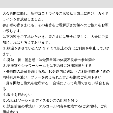
大会再開に際し、新型コロナウイルス感染拡大防止に向け、ガイド
ラインを作成致しました。
参加者の皆さまにも、その趣旨をご理解頂き対策へのご協力をお願
い致します。
以下内容をご了承いただき、皆さまには安全に楽しく、大会にご参
加頂ければと考えております。
１.検温をさせていただき３７.５℃以上の方はご利用を中止して頂き
ます。
２.発熱・咳・倦怠感・味覚異常等の体調不良者の参加禁止
３.更衣室やシャワールームを以下の様に利用制限とする
・長時間の滞留を避ける為、10分以内に退出 ・ご利用時間終了後の
同時利用を避け、プレーを終えられた方から順次ご利用下さい
・扉を開放し換気を徹底する ・会場によって利用できない場合もあ
る
４
.握手を行わない
５.会話はソーシャルディスタンスの距離を保つ
６.試合前後の手洗い・アルコール消毒を徹底する(ご来場時、ご利
用後含む)