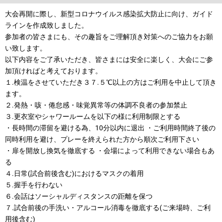
大会再開に際し、新型コロナウイルス感染拡大防止に向け、ガイド
ラインを作成致しました。
参加者の皆さまにも、その趣旨をご理解頂き対策へのご協力をお願
い致します。
以下内容をご了承いただき、皆さまには安全に楽しく、大会にご参
加頂ければと考えております。
１.検温をさせていただき３７.５℃以上の方はご利用を中止して頂き
ます。
２.発熱・咳・倦怠感・味覚異常等の体調不良者の参加禁止
３.更衣室やシャワールームを以下の様に利用制限とする
・長時間の滞留を避ける為、10分以内に退出 ・ご利用時間終了後の
同時利用を避け、プレーを終えられた方から順次ご利用下さい
・扉を開放し換気を徹底する ・会場によって利用できない場合もあ
る
４.日常(試合前後含む)におけるマスクの着用
５.握手を行わない
６.会話はソーシャルディスタンスの距離を保つ
７.試合前後の手洗い・アルコール消毒を徹底する(ご来場時、ご利
用後含む)