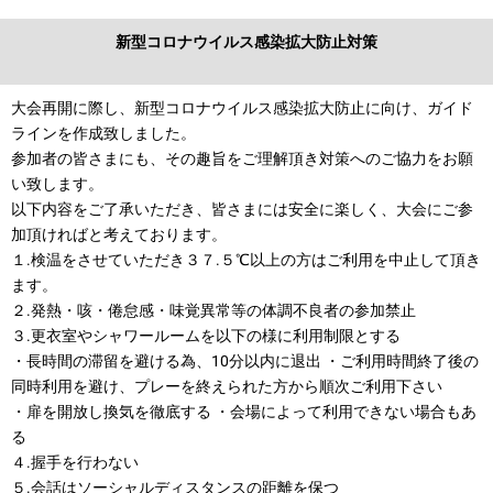
新型コロナウイルス感染拡大防止対策
大会再開に際し、新型コロナウイルス感染拡大防止に向け、ガイド
ラインを作成致しました。
参加者の皆さまにも、その趣旨をご理解頂き対策へのご協力をお願
い致します。
以下内容をご了承いただき、皆さまには安全に楽しく、大会にご参
加頂ければと考えております。
１.検温をさせていただき３７.５℃以上の方はご利用を中止して頂き
ます。
２.発熱・咳・倦怠感・味覚異常等の体調不良者の参加禁止
３.更衣室やシャワールームを以下の様に利用制限とする
・長時間の滞留を避ける為、10分以内に退出 ・ご利用時間終了後の
同時利用を避け、プレーを終えられた方から順次ご利用下さい
・扉を開放し換気を徹底する ・会場によって利用できない場合もあ
る
４
.握手を行わない
５.会話はソーシャルディスタンスの距離を保つ