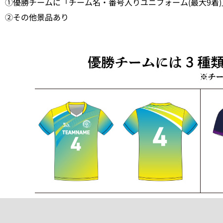
①優勝チームに「チーム名・番号入りユニフォーム(最大9着)
②その他景品あり