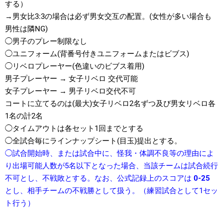
する）
→男女比3:3の場合は必ず男女交互の配置。(女性が多い場合も
男性は隣NG)
◯男子のプレー制限なし
◯ユニフォーム(背番号付きユニフォームまたはビブス)
◯リベロプレーヤー(色違いのビブス着用)
男子プレーヤー → 女子リベロ 交代可能
女子プレーヤー → 男子リベロ交代不可
コートに立てるのは(最大)女子リベロ2名ずつ及び男女リベロ各
1名の計2名
◯タイムアウトは各セット1回までとする
◯全試合毎にラインナップシート(目玉)提出とする。
◯試合開始時、または試合中に、怪我・体調不良等の理由によ
り出場可能人数が5名以下となった場合、当該チームは試合続行
不可とし、不戦敗とする。
なお、公式記録上のスコアは
0-25
とし、相手チームの不戦勝として扱う。（練習試合として1セッ
ト行う）