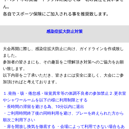
ん。
各自でスポーツ保険にご加入される事を推奨致します。
感染症拡大防止対策
大会再開に際し、
感染症拡大防止に向け
、ガイドラインを作成致し
ました。
参加者の皆さまにも、その趣旨をご理解頂き対策へのご協力をお願
い致します。
以下内容をご了承いただき、皆さまには安全に楽しく、大会にご参
加頂ければと考えております。
１.発熱・咳・倦怠感・味覚異常等の体調不良者の参加禁止
２.更衣室
やシャワールームを以下の様に利用制限とする
・長時間の滞留を避ける為、10分以内に退出
・ご利用時間終了後の同時利用を避け、プレーを終えられた方から
順次ご利用下さい
・扉を開放し換気を徹底する ・会場によって利用できない場合もあ