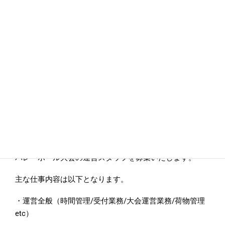
最寄駅：強羅駅
※最寄り駅から車での送迎可能
アピールポイント
好きなことを仕事にすることができます！
仕事内容
バレーボール大会の運営スタッフを募集いたします。
主な仕事内容は以下となります。
・運営全般（時間管理/受付業務/大会運営業務/荷物管理
etc）