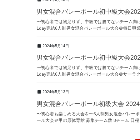
男女混合バレーボール初中級大会2024
〜初心者では物足りず、中級では勝てないチーム向け
1day完結6人制男女混合バレーボール大会＠毎日興業アリ
2024年5月14日
男女混合バレーボール初中級大会2024
〜初心者では物足りず、中級では勝てないチーム向け
1day完結6人制男女混合バレーボール大会＠サーラグリー
2024年5月13日
男女混合バレーボール初級大会 2024
〜初心者も楽しめる大会を〜6人制男女混合バレーボー
ール大会＠甲の原体育館 募集チーム数 8チーム 日程 2024年