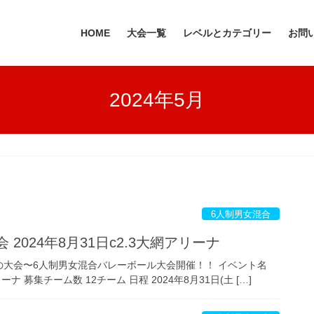
HOME
大会一覧
レベルとカテゴリー
お問
2024年5月
6人制男女混合
会 2024年8月31日c2.3大網アリーナ
大会〜6人制男女混合バレーボール大会開催！！ イベント名
募集チーム数 12チーム 日程 2024年8月31日(土 […]