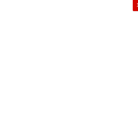
投
稿
の
ペ
ー
ジ
送
り