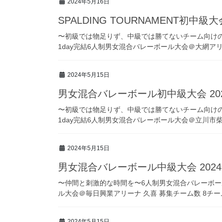
2024年5月16日
SPALDING TOURNAMENT初中級大
〜初級では物足りず、中級では勝てないチーム向けの
1day完結6人制男女混合バレーボール大会＠大網アリーナ 
2024年5月15日
男女混合バレーボール初中級大会 202
〜初級では物足りず、中級では勝てないチーム向けの
1day完結6人制男女混合バレーボール大会＠立川市柴崎市
2024年5月15日
男女混合バレーボール中級大会 2024
〜仲間と刺激的な時間を〜6人制男女混合バレーボール
ル大会＠毎日興業アリーナ 久喜 募集チーム数 8チーム 日程 2
2024年5月15日