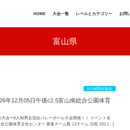
HOME
大会一覧
レベルとカテゴリー
お問
富山県
6人制男女混合
6年12月05日午後c2.5富山南総合公園体育
大会〜6人制男女混合バレーボール大会開催！！ イベント名
公園体育文化センター 募集チーム数 12チーム 日程 202 […]