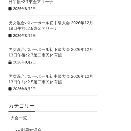
日午後c2.7東金アリーナ
2026年8月2日
男女混合バレーボール初中級大会 2026年12月
19日午前c2.5東金アリーナ
2026年8月2日
男女混合バレーボール初下級大会 2026年12月
13日午後c2.7第二市民体育館
2026年8月2日
男女混合バレーボール初中級大会 2026年12月
13日午前c2.5第二市民体育館
2026年8月2日
カテゴリー
大会一覧
6人制男女混合