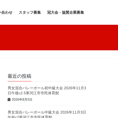
い合わせ
スタッフ募集
冠大会・協賛企業募集
最近の投稿
男女混合バレーボール初中級大会 2026年11月3
日午後c2.5寒河江市市民体育館
2026年8月5日
男女混合バレーボール中級大会 2026年11月3日
午前c2寒河江市市民体育館