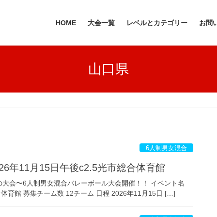
HOME
大会一覧
レベルとカテゴリー
お問
山口県
6人制男女混合
6年11月15日午後c2.5光市総合体育館
大会〜6人制男女混合バレーボール大会開催！！ イベント名
 募集チーム数 12チーム 日程 2026年11月15日 […]